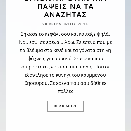
ΠΆΨΕΙΣ ΝΑ ΤΑ
Μάιος 2018
ΑΝΑΖΗΤΆΣ
Απρίλιος 2018
20 ΝΟΕΜΒΡΊΟΥ 2018
Μάρτιος 2018
Σήκωσε το κεφάλι σου και κοίταξε ψηλά.
Φεβρουάριος 2018
Ναι, εσύ, σε εσένα μιλάω. Σε εσένα που με
το βλέμμα στο κενό και τα γόνατα στη γη
Ιανουάριος 2018
ψάχνεις για ουρανό. Σε εσένα που
Δεκέμβριος 2017
κουράστηκες να είσαι πια μόνος. Που σε
εξάντλησε το κυνήγι του κρυμμένου
ΠΡΌΣΦΑΤΑ ΆΡΘΡΑ
θησαυρού. Σε εσένα που σου δόθηκε
πολλές
Ιθάκη
21 Ιουνίου 2026
Ο μοναδικός “δικός μου” άνθρωπος
3 Αυγούστου 2025
READ MORE
“Είμαι καλά…”
4 Ιουνίου 2025
Τα φιμωμένα “σ’ αγαπώ”
22 Μαρτίου 2025