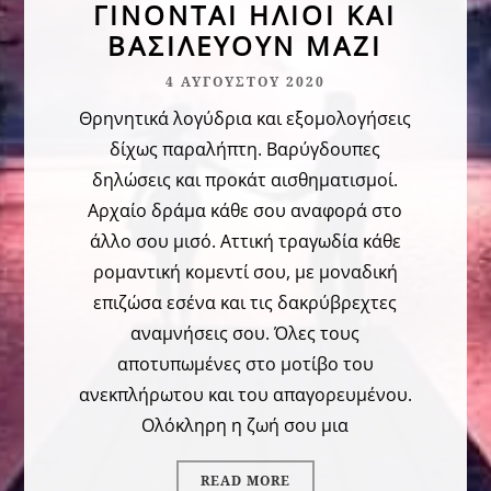
ΓΊΝΟΝΤΑΙ ΉΛΙΟΙ ΚΑΙ
ΒΑΣΙΛΕΎΟΥΝ ΜΑΖΊ
Δεκέμβριος 2019
4 ΑΥΓΟΎΣΤΟΥ 2020
Οκτώβριος 2019
Θρηνητικά λογύδρια και εξομολογήσεις
Σεπτέμβριος 2019
δίχως παραλήπτη. Βαρύγδουπες
Αύγουστος 2019
δηλώσεις και προκάτ αισθηματισμοί.
Αρχαίο δράμα κάθε σου αναφορά στο
Ιούλιος 2019
άλλο σου μισό. Αττική τραγωδία κάθε
Ιούνιος 2019
ρομαντική κομεντί σου, με μοναδική
επιζώσα εσένα και τις δακρύβρεχτες
Μάιος 2019
αναμνήσεις σου. Όλες τους
Απρίλιος 2019
αποτυπωμένες στο μοτίβο του
ανεκπλήρωτου και του απαγορευμένου.
Μάρτιος 2019
Ολόκληρη η ζωή σου μια
Φεβρουάριος 2019
Ιανουάριος 2019
READ MORE