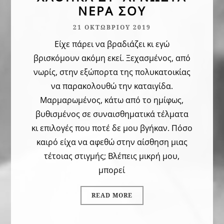
ΝΕΡΆ ΣΟΥ
Μάιος 2018
21 ΟΚΤΩΒΡΊΟΥ 2019
Απρίλιος 2018
Είχε πάρει να βραδιάζει κι εγώ
Μάρτιος 2018
βρισκόμουν ακόμη εκεί. Ξεχασμένος, από
Φεβρουάριος 2018
νωρίς, στην εξώπορτα της πολυκατοικίας
να παρακολουθώ την καταιγίδα.
Ιανουάριος 2018
Μαρμαρωμένος, κάτω από το ημίφως,
Δεκέμβριος 2017
βυθισμένος σε συναισθηματικά τέλματα
κι επιλογές που ποτέ δε μου βγήκαν. Πόσο
καιρό είχα να αφεθώ στην αίσθηση μιας
ΠΡΌΣΦΑΤΑ ΆΡΘΡΑ
τέτοιας στιγμής; Βλέπεις μικρή μου,
Ιθάκη
21 Ιουνίου 2026
μπορεί
Ο μοναδικός “δικός μου” άνθρωπος
3 Αυγούστου 2025
READ MORE
“Είμαι καλά…”
4 Ιουνίου 2025
Τα φιμωμένα “σ’ αγαπώ”
22 Μαρτίου 2025