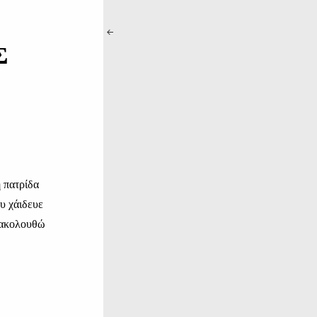
Σ
 πατρίδα
υ χάιδευε
ρακολουθώ