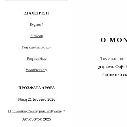
για:
ΔΙΑΧΕΊΡΙΣΗ
Εγγραφή
Σύνδεση
Ο ΜΟΝ
Ροή καταχωρίσεων
Τον δικό μου 
Ροή σχολίων
χειμώνα. Φοβισ
WordPress.org
διστακτικό ε
ΠΡΌΣΦΑΤΑ ΆΡΘΡΑ
21 Ιουνίου 2026
Ιθάκη
3
Ο μοναδικός “δικός μου” άνθρωπος
Αυγούστου 2025