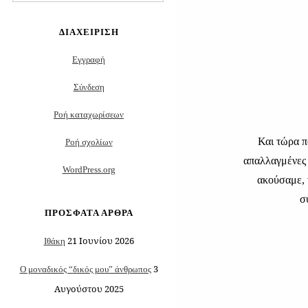
για:
ΔΙΑΧΕΊΡΙΣΗ
Εγγραφή
Σύνδεση
Ροή καταχωρίσεων
Και τώρα πο
Ροή σχολίων
απαλλαγμένες 
WordPress.org
ακούσαμε, 
σ
ΠΡΌΣΦΑΤΑ ΆΡΘΡΑ
21 Ιουνίου 2026
Ιθάκη
3
Ο μοναδικός “δικός μου” άνθρωπος
Αυγούστου 2025