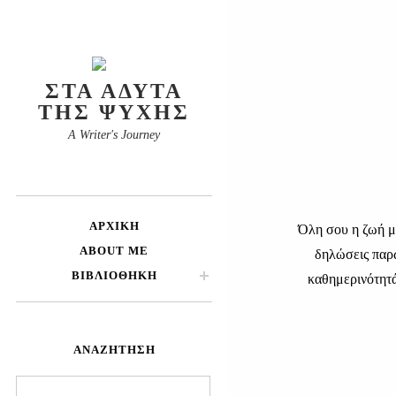
ΣΤΑ ΆΔΥΤΑ
ΤΗΣ ΨΥΧΉΣ
A Writer's Journey
ΑΡΧΙΚΉ
Όλη σου η ζωή μ
ABOUT ME
δηλώσεις παρ
ΒΙΒΛΙΟΘΉΚΗ
καθημερινότητά
ΑΝΑΖΉΤΗΣΗ
Αναζήτηση