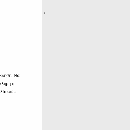
κκληση. Να
κληρη η
 γλύτωσες