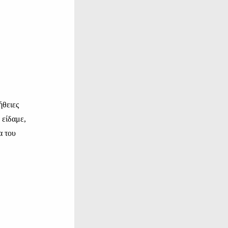
ήθειες
 είδαμε,
α του