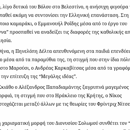
, λίγο δυτικά του Βόλου στο Βελεστίνο, η ανήσυχη φιγούρα
παθεί ακόμη να συντονίσει την Ελληνική επανάσταση. Στη
ποιο καμαράκι, ο Εμμανουήλ Ροΐδης μέσα από το έργο του
να” προσπαθεί να αναδείξει τις διαφορές της καθολικής α
ησία.
ήνα, η Πηνελόπη Δέλτα απευθυνόμενη στα παιδιά επενδύει
 μέσα από τα παραμύθια της, τη στιγμή που στην ίδια πόλη
στο Μαρούσι, ο Ανδρέας Καρκαβίτσας μέσα από τα γραφό
 την επίτευξη της “Μεγάλης ιδέας”.
Σκιάθο ο Αλέξανδρος Παπαδιαμάντης ξαγρυπνά μαγεμένος
ορφιά, τη στιγμή που στο Ηράκλειο της Κρήτης, ο Νίκος
τοχάζεται μεταξύ άλλων με τις θεωρίες του Φρίντριχ Νίτσε
η χαρισματική μορφή του Διονυσίου Σολωμού συνθέτει τον