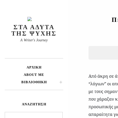
Π
ΣΤΑ ΆΔΥΤΑ
ΤΗΣ ΨΥΧΉΣ
A Writer's Journey
ΑΡΧΙΚΉ
ABOUT ME
Από άκρη σε ά
ΒΙΒΛΙΟΘΉΚΗ
“λόγιων” οι ο
με τους σημαν
που χάραξαν κ
ΑΝΑΖΉΤΗΣΗ
προσωπικής μα
απαραίτητα γι
Αναζήτηση