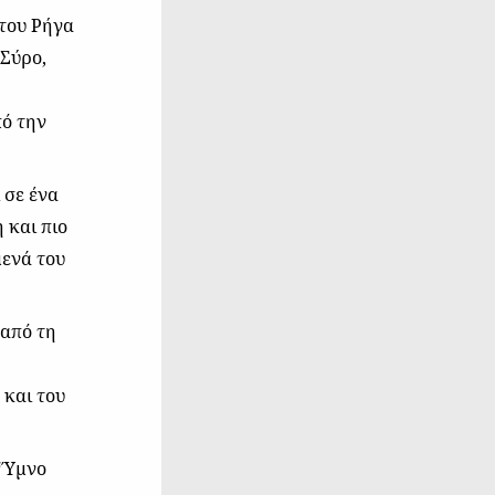
 του Ρήγα
 Σύρο,
πό την
 σε ένα
 και πιο
μενά του
 από τη
 και του
 “Ύμνο