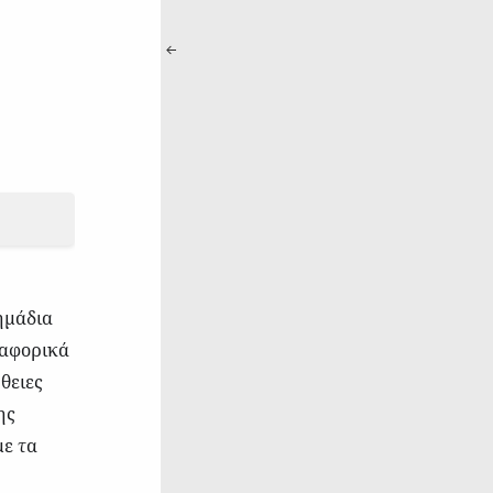
ημάδια
ναφορικά
θειες
ης
με τα