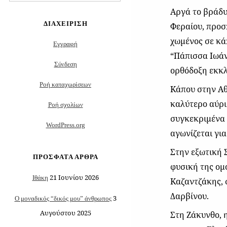
για:
Αργά το βράδυ
ΔΙΑΧΕΊΡΙΣΗ
Φεραίου, προσ
χωμένος σε κά
Εγγραφή
“Πάπισσα Ιωάν
Σύνδεση
ορθόδοξη εκκλ
Ροή καταχωρίσεων
Κάπου στην Αθ
καλύτερο αύριο
Ροή σχολίων
συγκεκριμένα 
WordPress.org
αγωνίζεται για
Στην εξωτική 
ΠΡΌΣΦΑΤΑ ΆΡΘΡΑ
φυσική της ομ
21 Ιουνίου 2026
Ιθάκη
Καζαντζάκης, σ
Δαρβίνου.
3
Ο μοναδικός “δικός μου” άνθρωπος
Αυγούστου 2025
Στη Ζάκυνθο, 