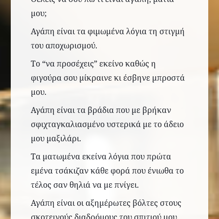
μου;
Αγάπη είναι τα φιμωμένα λόγια τη στιγμή
του αποχωρισμού.
Το “να προσέχεις” εκείνο καθώς η
φιγούρα σου μίκραινε κι έσβηνε μπροστά
μου.
Αγάπη είναι τα βράδια που με βρήκαν
σ
φιχταγκαλιασμένο υστερικά με το άδειο
μου μαξιλάρι.
Τα ματωμένα εκείνα λόγια που πρώτα
εμένα τσάκιζαν κάθε φορά που ένιωθα το
τέλος σαν θηλιά να με πνίγει.
Αγάπη είναι οι
αξημέρωτες
βόλτες στους
σκοτεινούς
διαδρόμους του σπιτιού μου.