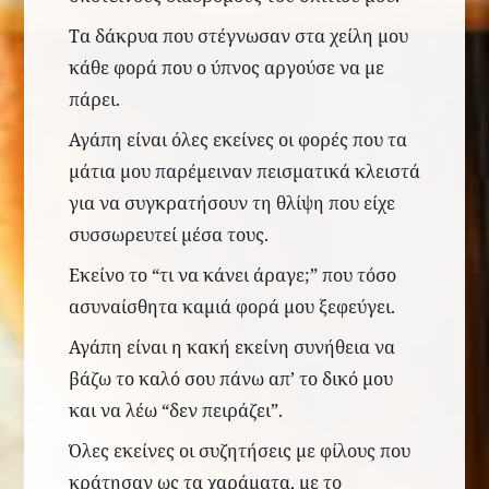
Τα δάκρυα που στέγνωσαν
στα χείλη
μου
κάθε φορά που ο ύπνος
αργούσε
να με
πάρει.
Αγάπη είναι ό
λες εκείνες οι φορές που τα
μάτια μου παρέμειναν πεισματικά κλειστά
για να
συγκρατήσουν τη
θλίψη που είχε
συσσωρευτεί μέσα τους.
Εκείνο το “
τ
ι να κάνει άραγε;” που τόσο
ασυναίσθητα καμιά φορά μου ξεφεύγει
.
Αγάπη είναι η κακή εκείνη συνήθεια να
βάζω το καλό σου πάνω απ’ το δικό μου
και να λέω “δεν πειράζει”.
Όλες εκείνες οι συζητήσεις με φίλους που
κράτησαν
ως τ
α χαράματα
, με το