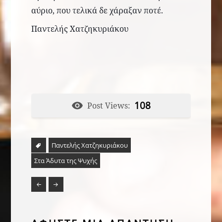
αύριο, που
τελικά
δε χάραξαν ποτέ.
Παντελής Χατζηκυριάκου
108
Post Views:
Παντελής Χατζηκυριάκου
Στα Άδυτα της Ψυχής