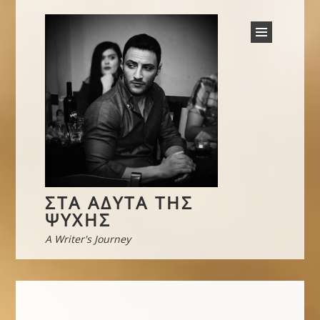
Ο μοναδικός “δικός μου” άνθρωπος
3 Αυγούστου 2025
“Είμαι καλά…”
4 Ιουνίου 2025
Τα φιμωμένα “σ’ αγαπώ”
22 Μαρτίου 2025
Εξιδανίκευση
23 Φεβρουαρίου 2025
ΣΤΑ ΆΔΥΤΑ ΤΗΣ
ΨΥΧΉΣ
A Writer's Journey