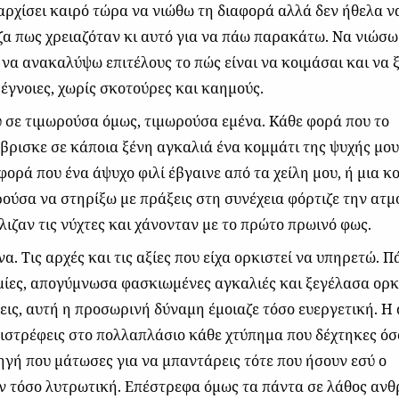
αρχίσει καιρό τώρα να νιώθω τη διαφορά αλλά δεν ήθελα ν
ζα πως χρειαζόταν κι αυτό για να πάω παρακάτω. Να νιώσω
α να ανακαλύψω επιτέλους το πώς είναι να κοιμάσαι και να 
 έγνοιες, χωρίς σκοτούρες και καημούς.
 σε τιμωρούσα όμως, τιμωρούσα εμένα. Κάθε φορά που το
βρισκε σε κάποια ξένη αγκαλιά ένα κομμάτι της ψυχής μου
φορά που ένα άψυχο φιλί έβγαινε από τα χείλη μου, ή μια κ
ρούσα να στηρίξω με πράξεις στη συνέχεια φόρτιζε την ατ
λιζαν τις νύχτες και χάνονταν με το πρώτο πρωινό φως.
. Τις αρχές και τις αξίες που είχα ορκιστεί να υπηρετώ. 
ίες, απογύμνωσα φασκιωμένες αγκαλιές και ξεγέλασα ορκ
πεις, αυτή η προσωρινή δύναμη έμοιαζε τόσο ευεργετική. Η
πιστρέφεις στο πολλαπλάσιο κάθε χτύπημα που δέχτηκες ό
ηγή που μάτωσες για να μπαντάρεις τότε που ήσουν εσύ ο
ν τόσο λυτρωτική. Επέστρεφα όμως τα πάντα σε λάθος αν