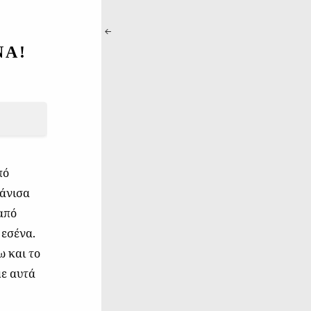
ΝΑ!
πό
φάνισα
 από
 εσένα.
ω και το
με αυτά