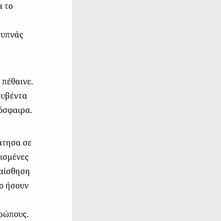
α το
ξυπνάς
 πέθαινε.
ουβέντα
μόσφαιρα.
Πάτησα σε
ισμένες
 αίσθηση
σο ήσουν
θρώπους.