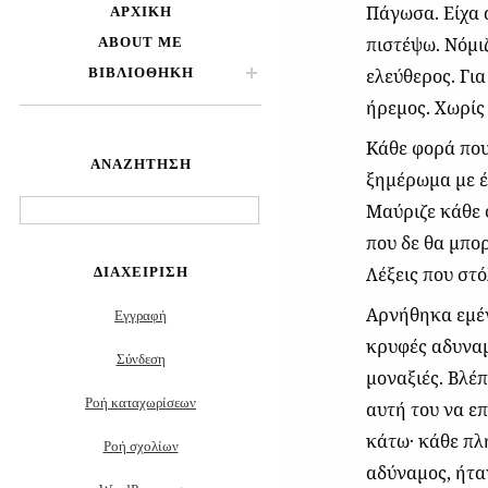
Πάγωσα. Είχα 
ΑΡΧΙΚΉ
πιστέψω. Νόμι
ABOUT ME
ΒΙΒΛΙΟΘΉΚΗ
ελεύθερος. Γι
ήρεμος. Χωρίς
Κάθε φορά που
ΑΝΑΖΉΤΗΣΗ
ξημέρωμα με έ
Μαύριζε κάθε 
Αναζήτηση
για:
που δε θα μπο
Λέξεις που στό
ΔΙΑΧΕΊΡΙΣΗ
Αρνήθηκα εμένα
Εγγραφή
κρυφές αδυναμ
Σύνδεση
μοναξιές. Βλέ
Ροή καταχωρίσεων
αυτή του να ε
κάτω· κάθε πλ
Ροή σχολίων
αδύναμος, ήτα