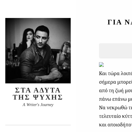
ΓΙΑ 
Και τώρα λοιπό
σήμερα μπορεί
ΣΤΑ ΆΔΥΤΑ
από τη ζωή μο
ΤΗΣ ΨΥΧΉΣ
πάνω επάνω μου
A Writer's Journey
Να νεκρωθώ τε
τελευταίο κύτ
και οποιοδήπο