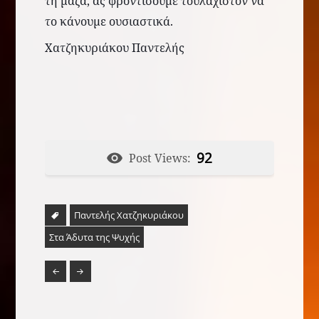
τη μάζα, ας φροντίσουμε τουλάχιστον να
το κάνουμε ουσιαστικά.
Χατζηκυριάκου Παντελής
92
Post Views:
Παντελής Χατζηκυριάκου
Στα Άδυτα της Ψυχής