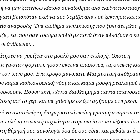
λή να μην ξυπνήσω κάποιο συναίσθημα από εκείνα που πάσχ
γιατί βρισκόταν εκεί να μου θυμίζει από πού ξεκινησα και π
μείο αναφοράς. Ένα αίσθημα ενηλικίωσης που ξυπνάει μέσα
ίζει, και που σαν τραύμα παλιό με πονά όταν αλλάζουν ο και
ι οι άνθρωποι…
άτησες να γυρίζεις στο μυαλό μου σαν επιλογή. Όποτε η
 γινόταν φορτική, ήσουν εκεί να απαλύνεις τις σκέψεις κα
 τον ύπνο μου. Ένα κρυφό μονοπάτι. Μια μυστική απόδρασ
ου καμία καθωσπρεπική νόρμα και καμία μορφή ρεαλισμού 
υρώσουν. Ήσουν εκεί, πάντα διαθέσιμη μα πάντα απαγορευ
άρεις απ’ το χέρι και να χαθούμε σε ό,τι αφήσαμε στη μέση.
τέ να αποτελείς τη διαχωριστική εκείνη γραμμή ανάμεσα στ
Μια πολύ προσωπική συχνότητα στην οποία συντονίζομαι ότα
τη θύμησή σου μονολογώ όσα δε σου είπα, και μεθάω από 
ι είσαι εκεί και με ακούς. Τις φορτισμένες στιγμές που οι