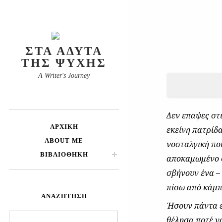
ΣΤΑ ΆΔΥΤΑ
ΤΗΣ ΨΥΧΉΣ
A Writer's Journey
Δεν επαψες στ
ΑΡΧΙΚΉ
εκείνη πατρίδ
ABOUT ME
νοσταλγική πο
ΒΙΒΛΙΟΘΉΚΗ
αποκαμωμένο σ
σβήνουν ένα –
πίσω από κάμπ
ΑΝΑΖΉΤΗΣΗ
Ήσουν πάντα ε
Αναζήτηση
θέλησα ποτέ ν