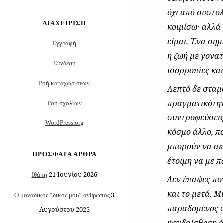
για:
όχι από συστο
ΔΙΑΧΕΊΡΙΣΗ
κοιμίσω
·
αλλά 
είμαι. Ένα ση
Εγγραφή
η ζωή με γονατ
Σύνδεση
ισορροπίες κα
Ροή καταχωρίσεων
Λεπτό δε σταμ
πραγματικότητα
Ροή σχολίων
συντροφεύσεις
WordPress.org
κόσμο άλλο, π
μπορούν να ακ
ΠΡΌΣΦΑΤΑ ΆΡΘΡΑ
έτοιμη να με π
21 Ιουνίου 2026
Ιθάκη
Δεν έπαψες πο
και το μετά. 
3
Ο μοναδικός “δικός μου” άνθρωπος
παραδομένος σ
Αυγούστου 2025
ψευδαίσθηση ότ