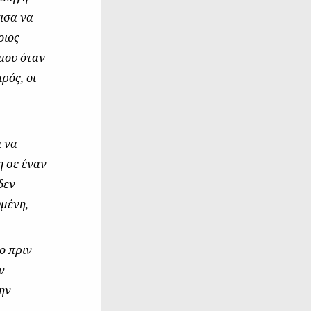
ισα να
οιος
 μου όταν
ρός, οι
ι να
η σε έναν
δεν
μένη,
ο πριν
ν
την