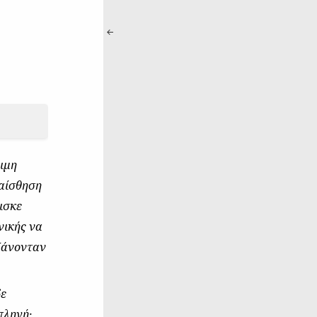
ριμη
 αίσθηση
ισκε
νικής να
 Χάνονταν
δε
πληγή·