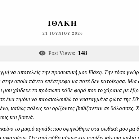
ΙΘΆΚΗ
21 ΙΟΥΝΊΟΥ 2026
Post Views:
148
ιγμή να αποτελείς την προσωπική μου Ιθάκη. Την τόσο γνώ
α στην οποία πάντα επέστρεφα μα ποτέ δεν κατοίκησα. Μια
υ μου χάιδευε το πρόσωπο κάθε φορά που το χάραμα με έβρ
ε ένα τιμόνι να παρακολουθώ τα νυσταγμένα φώτα της Εθ
 ένα, καθώς πόλεις και ορίζοντες βυθίζονταν σε θάλασσες.
ους και βουνά.
κείνο το μικρό αγκάθι που σφηνώθηκε στα σωθικά μου μα 
α αφαιρέσω. Όχι από φόβο μήπως και ανοίξει κάποια παλιά 