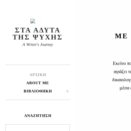
ΣΤΑ ΆΔΥΤΑ
ΜΕ 
ΤΗΣ ΨΥΧΉΣ
A Writer's Journey
Εκείνο πο
αγιάζει 
ΑΡΧΙΚΉ
δικαιολογ
ABOUT ME
μέσα 
ΒΙΒΛΙΟΘΉΚΗ
ΑΝΑΖΉΤΗΣΗ
Αναζήτηση