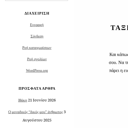
για:
ΔΙΑΧΕΊΡΙΣΗ
Εγγραφή
ΤΑΞ
Σύνδεση
Ροή καταχωρίσεων
Και κάπως
Ροή σχολίων
σου. Να τ
πάρει η ε
WordPress.org
ΠΡΌΣΦΑΤΑ ΆΡΘΡΑ
21 Ιουνίου 2026
Ιθάκη
3
Ο μοναδικός “δικός μου” άνθρωπος
Αυγούστου 2025