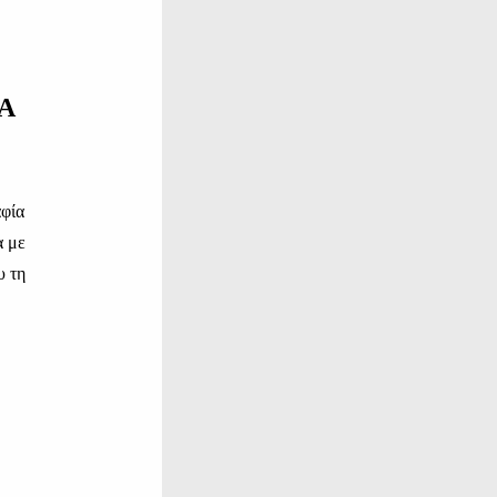
Α
αφία
α με
υ τη